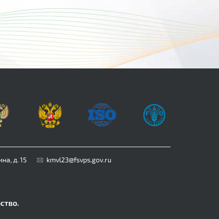
на, д. 15
kmvl23@fsvps.gov.ru
ство.