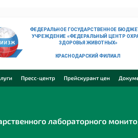
слуги
Пресс-центр
Прейскурант цен
Докум
арственного лабораторного монито