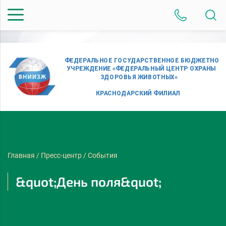
Главная
/
Пресс-центр
/
События
&quot;День поля&quot;