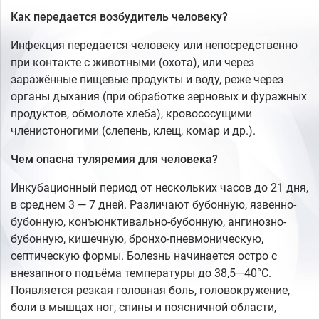
Как передается возбудитель человеку?
Инфекция передается человеку или непосредственно
при контакте с животными (охота), или через
заражённые пищевые продукты и воду, реже через
органы дыхания (при обработке зерновых и фуражных
продуктов, обмолоте хлеба), кровососущими
членистоногими (слепень, клещ, комар и др.).
Чем опасна туляремия для человека?
Инкубационный период от нескольких часов до 21 дня,
в среднем 3 — 7 дней. Различают бубонную, язвенно-
бубонную, конъюнктивально-бубонную, ангинозно-
бубонную, кишечную, бронхо-пневмоническую,
септическую формы. Болезнь начинается остро с
внезапного подъёма температуры до 38,5—40°С.
Появляется резкая головная боль, головокружение,
боли в мышцах ног, спины и поясничной области,