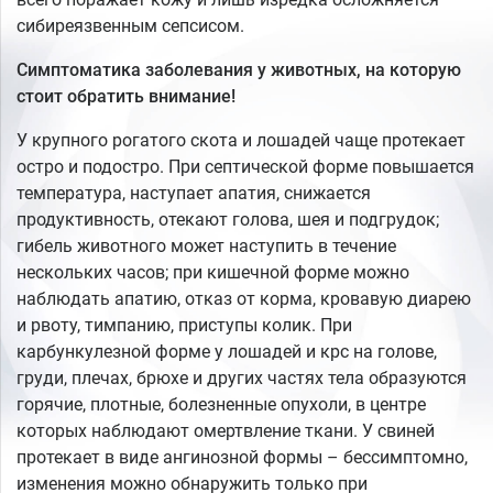
сибиреязвенным сепсисом.
Симптоматика заболевания у животных, на которую
стоит обратить внимание!
У крупного рогатого скота и лошадей чаще протекает
остро и подостро. При септической форме повышается
температура, наступает апатия, снижается
продуктивность, отекают голова, шея и подгрудок;
гибель животного может наступить в течение
нескольких часов; при кишечной форме можно
наблюдать апатию, отказ от корма, кровавую диарею
и рвоту, тимпанию, приступы колик. При
карбункулезной форме у лошадей и крс на голове,
груди, плечах, брюхе и других частях тела образуются
горячие, плотные, болезненные опухоли, в центре
которых наблюдают омертвление ткани. У свиней
протекает в виде ангинозной формы – бессимптомно,
изменения можно обнаружить только при