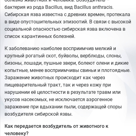
бактерия из рода Bacillus, вид Bacillus anthracis.
Сибирская язва известна с древних времен, протекала
в виде опустошительных эпизоотий. В связи с высокой
социальной опасностью сибирская язва включена в
список карантинных болезней.
К заболеванию наиболее восприимчив мелкий и
крупный рогатый скот, буйволы, верблюды, слоны,
бизоны, лошади, пушные звери, болеют олени и дикие
копытные, менее восприимчивы свиньи и плотоядные.
Заражение животных происходит как через
пищеварительный тракт, так и через кожу при
нарушении её целостности в результате травм или
укусов насекомых, не исключается аэрогенное
заражение при вдыхании пыли, содержащей споры
возбудителя сибирской язвы.
Как передается возбудитель от животного к
человеку?