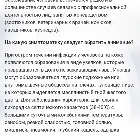
большинстве случаев связано с профессиональной
деятельностью лиц, занятых коневодством
(зоотехников, ветеринарных врачей, конюхов,
наездников, кузнецов).
На какую симптоматику следует обратить внимание?
При остром течении инфекции у человека на коже
появляются образования в виде узелков, которые
превращаются в долго не заживающие язвы. Иногда
могут образовываться глубокие подкожные или
внутримышечные абсцессы на плечах, туловище, лице,
из которых выделяется маслянистый гной желтого
цвета. Для заболевания характерна длительная
лихорадка септического характера (38-40˚C) с
большими суточными колебаниями температуры;
ознобом, резкой слабостью, головной болью,
миалгией, пневмония, глубокий кашель, одышка.