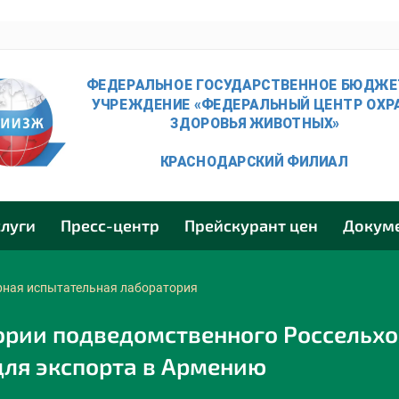
слуги
Пресс-центр
Прейскурант цен
Докум
рная испытательная лаборатория
ории подведомственного Россельх
для экспорта в Армению