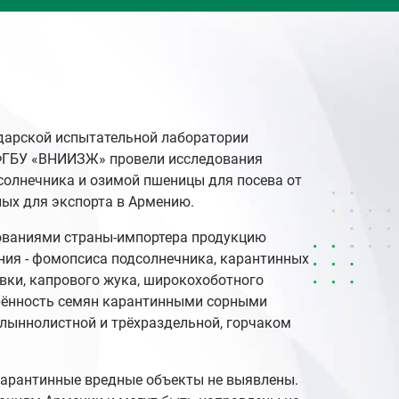
одарской испытательной лаборатории
ФГБУ «ВНИИЗЖ» провели исследования
солнечника и озимой пшеницы для посева от
ных для экспорта в Армению.
ованиями страны-импортера продукцию
ния - фомопсиса подсолнечника, карантинных
вки, капрового жука, широкохоботного
орённость семян карантинными сорными
олыннолистной и трёхраздельной, горчаком
карантинные вредные объекты не выявлены.