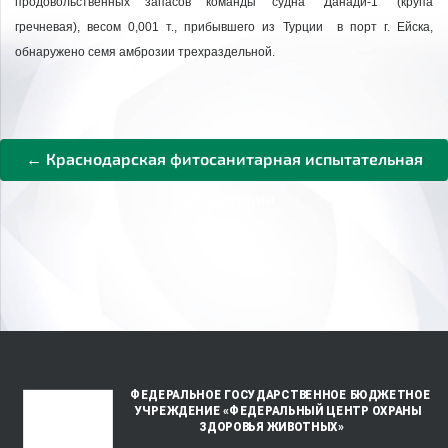
продовольственных запасов команды судна "Данади-1"
(крупа
гречневая), весом 0,001 т.
, прибывшего из Турции в порт г. Ейска,
обнаружено семя амброзии трехраздельной.
← Краснодарская фитосанитарная испытательная
лаборатория