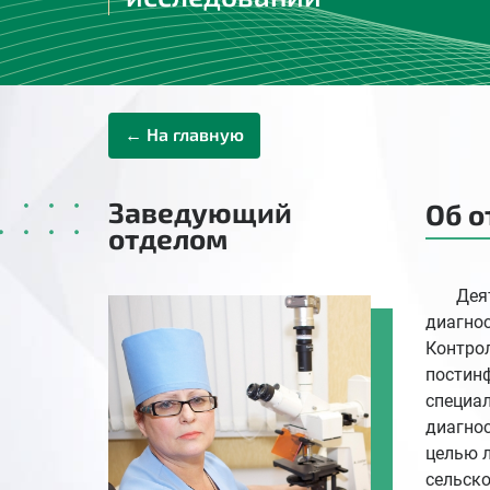
← На главную
Заведующий
Об о
отделом
Деятел
диагнос
Контро
постин
специал
диагнос
целью 
сельско