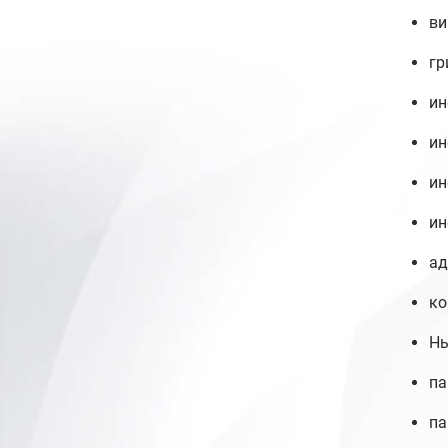
ви
гр
ин
ин
ин
ин
ад
ко
Нь
па
па