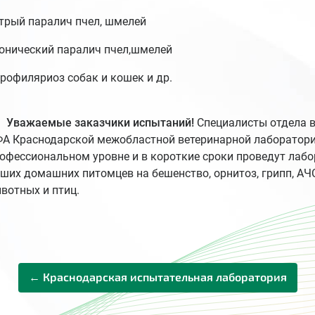
трый паралич пчел, шмелей
онический паралич пчел,шмелей
рофиляриоз собак и кошек и др.
Уважаемые заказчики испытаний!
Специалисты отдела в
А Краснодарской межобластной ветеринарной лаборатор
офессиональном уровне и в короткие сроки проведут лаб
ших домашних питомцев на бешенство, орнитоз, грипп, АЧС
вотных и птиц.
← Краснодарская испытательная лаборатория